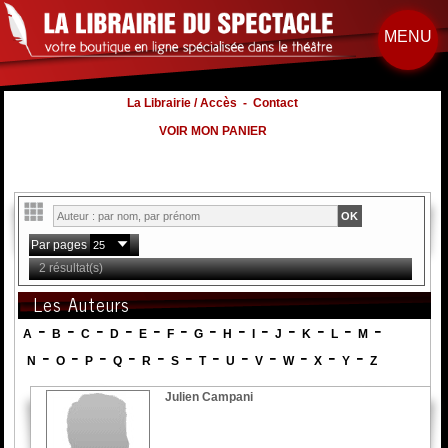
MENU
La Librairie / Accès
-
Contact
VOIR MON PANIER
Par pages
2 résultat(s)
Les Auteurs
-
-
-
-
-
-
-
-
-
-
-
-
-
A
B
C
D
E
F
G
H
I
J
K
L
M
-
-
-
-
-
-
-
-
-
-
-
-
N
O
P
Q
R
S
T
U
V
W
X
Y
Z
Julien Campani