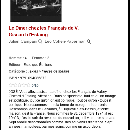
Catégorie
ISBN :
Le Dîner chez les Français de V.
Giscard d'Estaing
Julien Campani
Léo Cohen-Paperman
Homme :
4
Femme :
3
Editeur :
Esse que Éditions
Catégorie :
Textes > Pièces de théâtre
ISBN :
9791094086872
0/10
JOSÉ. Vous allez assister au dîner chez les Français de Valéry
Giscard d'Estaing. Attention !Dans ce spectacle, tout ce qu'on mange
est politique, tout ce qu'on oit est politique. Tout ce qu'on - tout est
politique. Nous sommes dans la ferme de mes grands-parents
Deschamps, dans le Calvados, à Criqueville-en-Bessin, et cette
maison, c'est la France. Nous sommes le 31 décembre 1974, il est
19h13, c'est le soir du réveillon du nouvel an, et il v a durer sept ans.
Sept année désordonnées comme des souvenirs d'enfance. Sept
années manipulées, par mes soins, comme un accordéon.