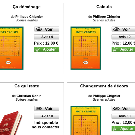
Ça déménage
Calculs
de
Philippe Chignier
de
Philippe Chignier
Scènes adultes
Scènes adultes
Avis : 0
Avis : 0
Prix : 12,00 €
Prix : 12,00 
Ce qui reste
Changement de décors
de
Christian Robin
de
Philippe Chignier
Scènes adultes
Scènes adultes
Avis : 0
Avis : 0
Indisponible
Prix : 12,00 
nous contacter