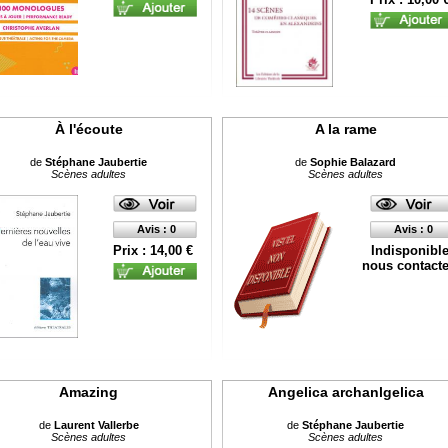
À l'écoute
A la rame
de
Stéphane Jaubertie
de
Sophie Balazard
Scènes adultes
Scènes adultes
Avis : 0
Avis : 0
Prix : 14,00 €
Indisponibl
nous contacte
Amazing
Angelica archanlgelica
de
Laurent Vallerbe
de
Stéphane Jaubertie
Scènes adultes
Scènes adultes