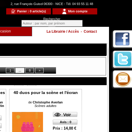
2, rue François-Guisol 06300 - NICE - Tél. 04 93 55 11 48
Panier : 0 article(s)
Mon compte
Rechercher
casion
La Librairie / Accès
-
Contact
Enfants
à
ues
40 duos pour la scène et l'écran
an
de
Christophe Averlan
lin
Scènes adultes
Avis : 0
Prix : 14,00 €
€