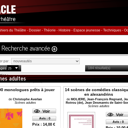
hiers du Théâtre
-
Dossier
-
Théorie
-
Histoire
-
Espace jeunesse
-
Techniques
-
Oc
Recherche avancée
Volume
ier par :
Éditeur
184 résultat(s)
ages
ution
:
nes adultes
hommes :
Nb. Femmes
Nb. 
à
à
00 monologues prêts à jouer
14 scènes de comédies classiq
en alexandrins
rie
ISBN :
de
Christophe Averlan
de
MOLIERE, Jean-François Regnard, Je
Scènes adultes
Rotrou (de), Jean Desmarets de Saint-Sor
Scènes adultes
Avis : 0
Avis : 0
Prix : 14,00 €
Prix : 10,00 