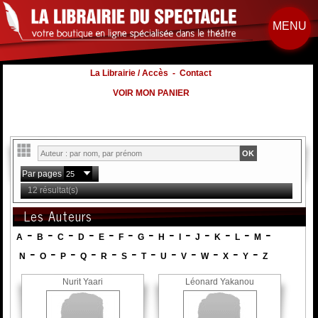
MENU
La Librairie / Accès
-
Contact
VOIR MON PANIER
Par pages
12 résultat(s)
Les Auteurs
-
-
-
-
-
-
-
-
-
-
-
-
-
A
B
C
D
E
F
G
H
I
J
K
L
M
-
-
-
-
-
-
-
-
-
-
-
-
N
O
P
Q
R
S
T
U
V
W
X
Y
Z
Nurit Yaari
Léonard Yakanou