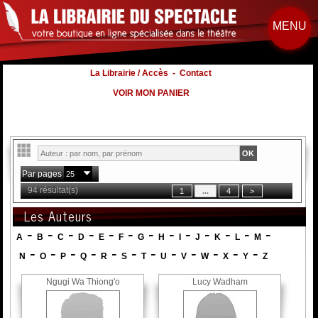
MENU
La Librairie / Accès
-
Contact
VOIR MON PANIER
Par pages
94 résultat(s)
Les Auteurs
-
-
-
-
-
-
-
-
-
-
-
-
-
A
B
C
D
E
F
G
H
I
J
K
L
M
-
-
-
-
-
-
-
-
-
-
-
-
N
O
P
Q
R
S
T
U
V
W
X
Y
Z
Ngugi Wa Thiong'o
Lucy Wadham