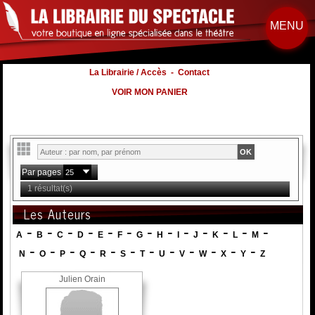
MENU
La Librairie / Accès
-
Contact
VOIR MON PANIER
Par pages
1 résultat(s)
Les Auteurs
-
-
-
-
-
-
-
-
-
-
-
-
-
A
B
C
D
E
F
G
H
I
J
K
L
M
-
-
-
-
-
-
-
-
-
-
-
-
N
O
P
Q
R
S
T
U
V
W
X
Y
Z
Julien Orain