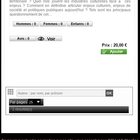
territoriale ? Quel rôle jouent les industries culturelles face à ces
enjeux ? Comment en définitive articuler enjeux culturels, enjeux de
société et politiques publiques aujourd'hui ? Tels sont les principaux
questionnement de cet…
Hommes : 0
Femmes : 0
Enfants : 0
Avis : 0
Prix : 20,00 €
Par pages
1 résultat(s)