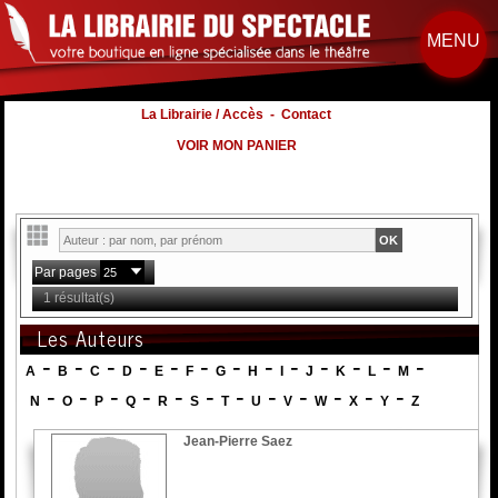
MENU
La Librairie / Accès
-
Contact
VOIR MON PANIER
Par pages
1 résultat(s)
Les Auteurs
-
-
-
-
-
-
-
-
-
-
-
-
-
A
B
C
D
E
F
G
H
I
J
K
L
M
-
-
-
-
-
-
-
-
-
-
-
-
N
O
P
Q
R
S
T
U
V
W
X
Y
Z
Jean-Pierre Saez