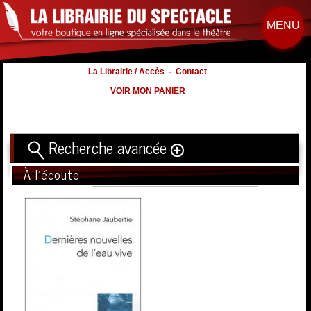
MENU
La Librairie / Accès
-
Contact
VOIR MON PANIER
Recherche avancée
À l'écoute
Titre
Volume
Auteur
Éditeur
Distribution
:
Nb. d'hommes :
à
Nb. Femmes
à
Nb. Enfants
à