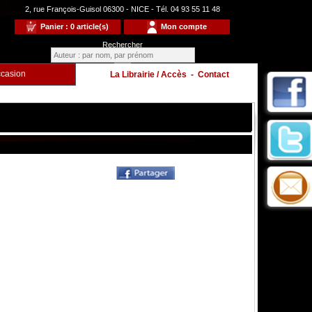
2, rue François-Guisol 06300 - NICE - Tél. 04 93 55 11 48
Panier : 0 article(s)
Mon compte
Rechercher
casion
La Librairie / Accès
-
Contact
Enfants
à