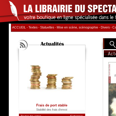
ACCUEIL
-
Textes
-
Statuettes
-
Mise en scène, scénographie
-
Divers
-
Ca
Actualités
Act
Titre
Auteur
Distrib
Nb. d'
Catégo
Frais de port stable
Stabilité des frais d'envoi