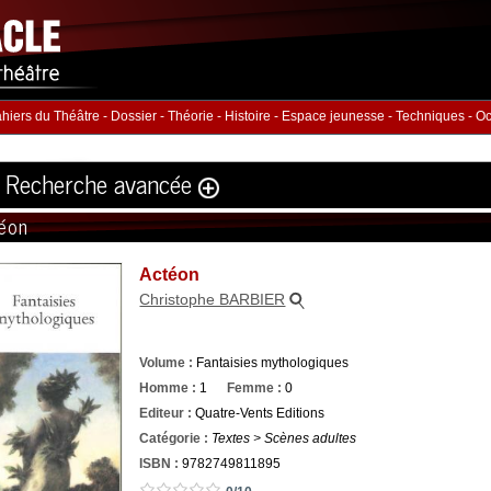
hiers du Théâtre
-
Dossier
-
Théorie
-
Histoire
-
Espace jeunesse
-
Techniques
-
Oc
Recherche avancée
éon
Volume
Éditeur
Actéon
ution
:
Christophe BARBIER
hommes :
Nb. Femmes
Nb. 
à
à
Volume :
Fantaisies mythologiques
rie
ISBN :
Homme :
1
Femme :
0
Editeur :
Quatre-Vents Editions
Catégorie :
Textes > Scènes adultes
ISBN :
9782749811895