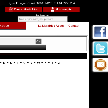
2, rue François-Guisol 06300 - NICE - Tél. 04 93 55 11 48
Panier : 0 article(s)
Mon compte
Rechercher
casion
La Librairie / Accès
-
Contact
-
-
-
-
-
-
-
-
-
R
S
T
U
V
W
X
Y
Z