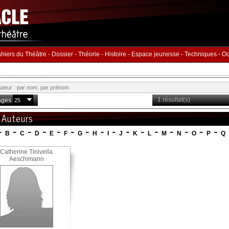
hiers du Théâtre
-
Dossier
-
Théorie
-
Histoire
-
Espace jeunesse
-
Techniques
-
Oc
1 résultat(s)
ages
 Auteurs
-
-
-
-
-
-
-
-
-
-
-
-
-
-
-
-
B
C
D
E
F
G
H
I
J
K
L
M
N
O
P
Q
Catherine Tinivella
Aeschimann