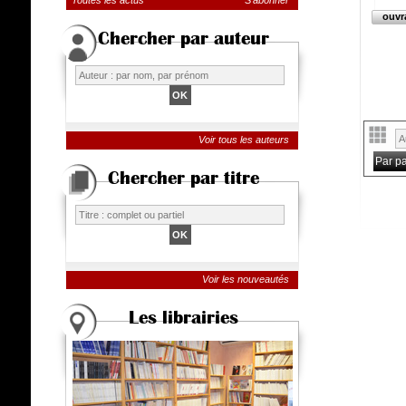
Toutes les actus
S'abonner
ouvr
Chercher par auteur
Voir tous les auteurs
Par p
Chercher par titre
Voir les nouveautés
Les librairies