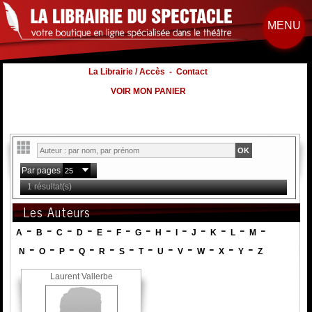
MENU
La Librairie / Accès
-
Contact
VOIR MON PANIER
Par pages
1 résultat(s)
Les Auteurs
-
-
-
-
-
-
-
-
-
-
-
-
-
A
B
C
D
E
F
G
H
I
J
K
L
M
-
-
-
-
-
-
-
-
-
-
-
-
N
O
P
Q
R
S
T
U
V
W
X
Y
Z
Laurent Vallerbe