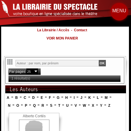
MENU
La Librairie / Accès
-
Contact
VOIR MON PANIER
Par pages
1 résultat(s)
Les Auteurs
-
-
-
-
-
-
-
-
-
-
-
-
-
A
B
C
D
E
F
G
H
I
J
K
L
M
-
-
-
-
-
-
-
-
-
-
-
-
N
O
P
Q
R
S
T
U
V
W
X
Y
Z
Alberto Cortés