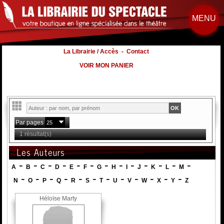
MENU
La Librairie / Accès
-
Contact
VOIR MON PANIER
Par pages
1 résultat(s)
Les Auteurs
-
-
-
-
-
-
-
-
-
-
-
-
-
A
B
C
D
E
F
G
H
I
J
K
L
M
-
-
-
-
-
-
-
-
-
-
-
-
N
O
P
Q
R
S
T
U
V
W
X
Y
Z
Héloïse Marty