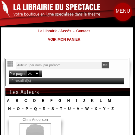
MENU
La Librairie / Accès
-
Contact
VOIR MON PANIER
Par pages
1 résultat(s)
Les Auteurs
-
-
-
-
-
-
-
-
-
-
-
-
-
A
B
C
D
E
F
G
H
I
J
K
L
M
-
-
-
-
-
-
-
-
-
-
-
-
N
O
P
Q
R
S
T
U
V
W
X
Y
Z
Chris Anderson