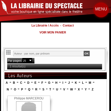
MENU
La Librairie / Accès
-
Contact
VOIR MON PANIER
Par pages
1 résultat(s)
Les Auteurs
-
-
-
-
-
-
-
-
-
-
-
-
-
A
B
C
D
E
F
G
H
I
J
K
L
M
-
-
-
-
-
-
-
-
-
-
-
-
N
O
P
Q
R
S
T
U
V
W
X
Y
Z
Philippe MARCEROU