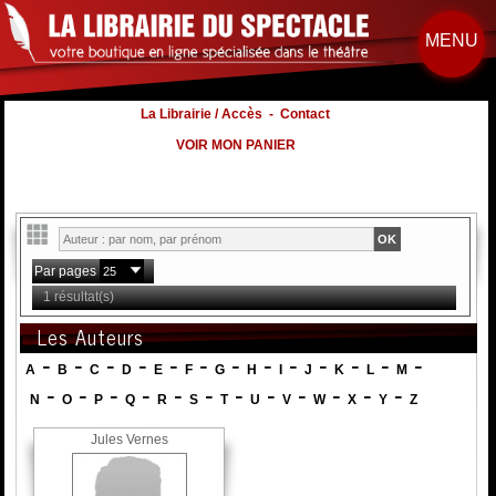
MENU
La Librairie / Accès
-
Contact
VOIR MON PANIER
Par pages
1 résultat(s)
Les Auteurs
-
-
-
-
-
-
-
-
-
-
-
-
-
A
B
C
D
E
F
G
H
I
J
K
L
M
-
-
-
-
-
-
-
-
-
-
-
-
N
O
P
Q
R
S
T
U
V
W
X
Y
Z
Jules Vernes