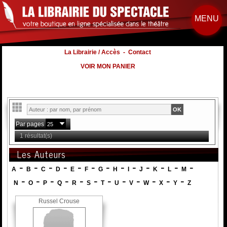
MENU
La Librairie / Accès
-
Contact
VOIR MON PANIER
Par pages
1 résultat(s)
Les Auteurs
-
-
-
-
-
-
-
-
-
-
-
-
-
A
B
C
D
E
F
G
H
I
J
K
L
M
-
-
-
-
-
-
-
-
-
-
-
-
N
O
P
Q
R
S
T
U
V
W
X
Y
Z
Russel Crouse