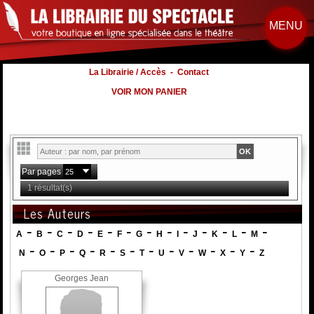
MENU
La Librairie / Accès
-
Contact
VOIR MON PANIER
Par pages
1 résultat(s)
Les Auteurs
-
-
-
-
-
-
-
-
-
-
-
-
-
A
B
C
D
E
F
G
H
I
J
K
L
M
-
-
-
-
-
-
-
-
-
-
-
-
N
O
P
Q
R
S
T
U
V
W
X
Y
Z
Georges Jean