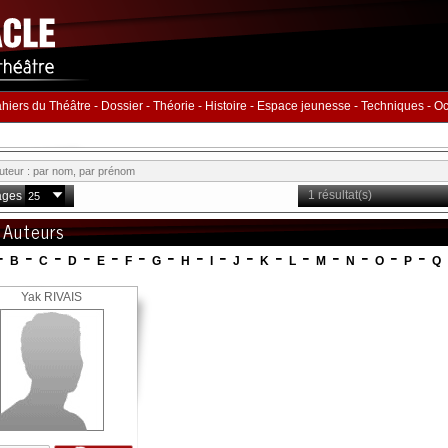
hiers du Théâtre
-
Dossier
-
Théorie
-
Histoire
-
Espace jeunesse
-
Techniques
-
Oc
1 résultat(s)
ages
 Auteurs
-
-
-
-
-
-
-
-
-
-
-
-
-
-
-
-
B
C
D
E
F
G
H
I
J
K
L
M
N
O
P
Q
Yak RIVAIS