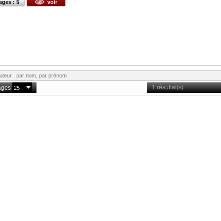
ages : 5
voir
1 résultat(s)
ages