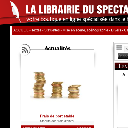
ACCUEIL
-
Textes
-
Statuettes
-
Mise en scène, scénographie
-
Divers
-
Ca
Actualités
Par p
Les
A
Frais de port stable
Stabilité des frais d'envoi