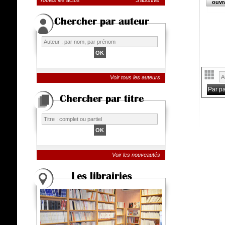
Toutes les actus
S'abonner
ouvr
Chercher par auteur
Voir tous les auteurs
Par p
Chercher par titre
Voir les nouveautés
Les librairies