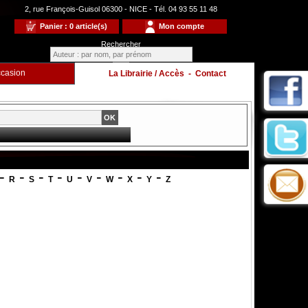
2, rue François-Guisol 06300 - NICE - Tél. 04 93 55 11 48
Panier : 0 article(s)
Mon compte
Rechercher
casion
La Librairie / Accès
-
Contact
-
-
-
-
-
-
-
-
-
R
S
T
U
V
W
X
Y
Z