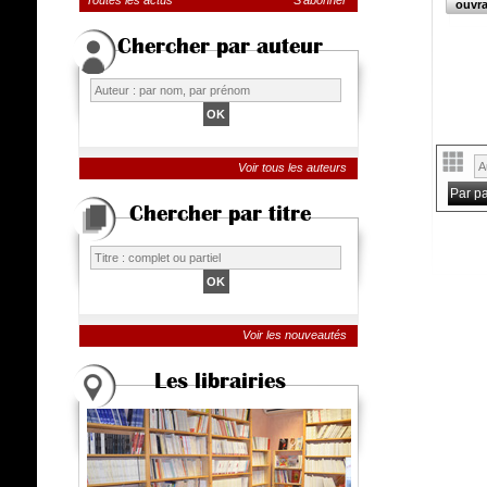
Toutes les actus
S'abonner
ouvra
Chercher par auteur
Voir tous les auteurs
Par p
Chercher par titre
Voir les nouveautés
Les librairies