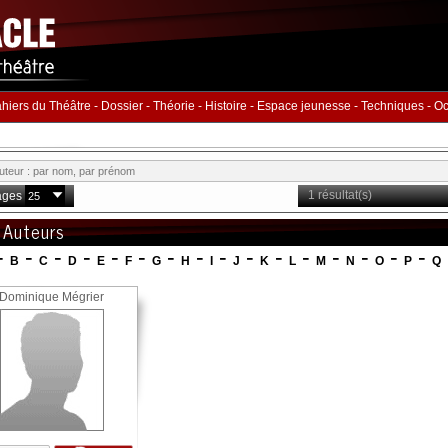
hiers du Théâtre
-
Dossier
-
Théorie
-
Histoire
-
Espace jeunesse
-
Techniques
-
Oc
1 résultat(s)
ages
 Auteurs
-
-
-
-
-
-
-
-
-
-
-
-
-
-
-
-
B
C
D
E
F
G
H
I
J
K
L
M
N
O
P
Q
Dominique Mégrier