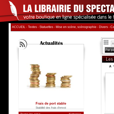
ACCUEIL
-
Textes
-
Statuettes
-
Mise en scène, scénographie
-
Divers
-
Ca
Actualités
Par p
Les
A
Frais de port stable
Stabilité des frais d'envoi