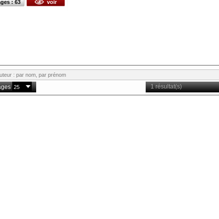
ges : 63
voir
1 résultat(s)
ages