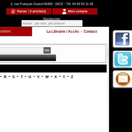
2, rue François-Guisol 06300 - NICE - Tél. 04 93 55 11 48
Panier : 0 article(s)
Mon compte
Rechercher
casion
La Librairie / Accès
-
Contact
-
-
-
-
-
-
-
-
-
R
S
T
U
V
W
X
Y
Z