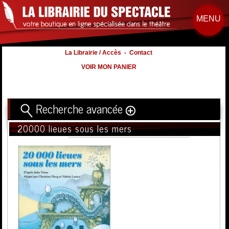
MENU
La Librairie / Accès
-
Contact
VOIR MON PANIER
Recherche avancée
20000 lieues sous les mers
Titre
Volume
Auteur
Éditeur
Distribution
:
Nb. d'hommes :
à
Nb. Femmes
à
Nb. Enfants
à