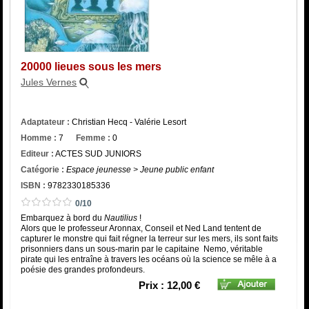
Catégorie
ISBN :
20000 lieues sous les mers
Jules Vernes
Adaptateur :
Christian Hecq - Valérie Lesort
Homme :
7
Femme :
0
Editeur :
ACTES SUD JUNIORS
Catégorie :
Espace jeunesse > Jeune public enfant
ISBN :
9782330185336
0/10
Embarquez à bord du
Nautilius
!
Alors que le professeur Aronnax, Conseil et Ned Land tentent de
capturer le monstre qui fait régner la terreur sur les mers, ils sont faits
prisonniers dans un sous-marin par le capitaine Nemo, véritable
pirate qui les entraîne à travers les océans où la science se mêle à a
poésie des grandes profondeurs.
Prix : 12,00 €