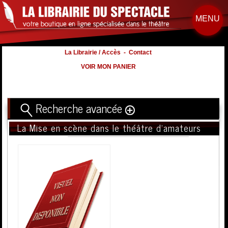
MENU
La Librairie / Accès
-
Contact
VOIR MON PANIER
Recherche avancée
La Mise en scène dans le théâtre d'amateurs
Titre
Volume
Auteur
Éditeur
Distribution
:
Nb. d'hommes :
à
Nb. Femmes
à
Nb. Enfants
à