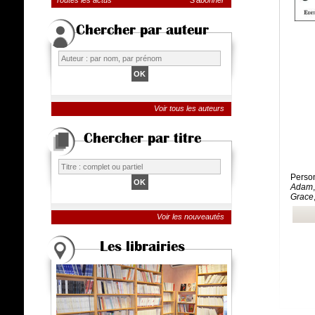
Toutes les actus
S'abonner
Chercher par auteur
Voir tous les auteurs
Chercher par titre
Perso
Adam
Grace
Voir les nouveautés
Les librairies