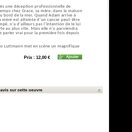
rès une déception professionnelle de
temps chez Grace, sa mère, dans la maison
 au bord de la mer. Quand Adam arrive à
sa mère est atteinte d’un cancer peut-être
pé, n’a d’ailleurs pas l’intention de le lui
rte au plus vite. Mais elle n’y parviendra
e parler vrai pour la première fois depuis
ico Luttmann met en scène un magnifique
Prix : 12,00 €
avis sur cette oeuvre