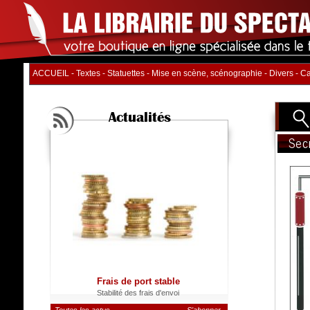
ACCUEIL
-
Textes
-
Statuettes
-
Mise en scène, scénographie
-
Divers
-
Ca
Actualités
Sec
Titre
Auteur
Distrib
Nb. d'
Catégo
Frais de port stable
Stabilité des frais d'envoi