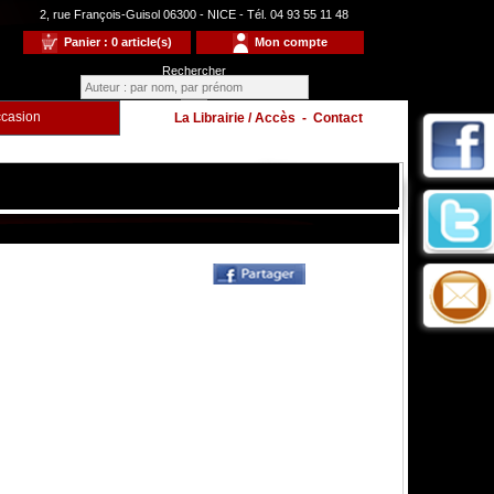
2, rue François-Guisol 06300 - NICE - Tél. 04 93 55 11 48
Panier : 0 article(s)
Mon compte
Rechercher
casion
La Librairie / Accès
-
Contact
Enfants
à