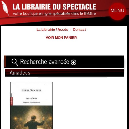
MENU
La Librairie / Accès
-
Contact
VOIR MON PANIER
Recherche avancée
Amadeus
Titre
Volume
Auteur
Éditeur
Distribution
:
Nb. d'hommes :
à
Nb. Femmes
à
Nb. Enfants
à