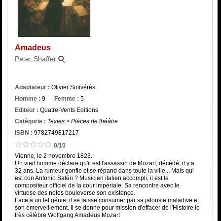
Catégorie
ISBN :
Amadeus
Peter Shaffer
Adaptateur :
Olivier Solivérès
Homme :
9
Femme :
5
Editeur :
Quatre-Vents Editions
Catégorie :
Textes > Pièces de théâtre
ISBN :
9782749817217
0/10
Vienne, le 2 novembre 1823.
Un vieil homme déclare qu'il est l'assassin de Mozart, décédé, il y a
32 ans. La rumeur gonfle et se répand dans toute la ville... Mais qui
est con Antonio Saléri ? Musicien italien accompli, il est le
compositeur officiel de la cour impériale. Sa rencontre avec le
virtuose des notes bouleverse son existence.
Face à un tel génie, il se laisse consumer par sa jalousie maladive et
son émerveillement. Il se donne pour mission d'effacer de l'Histoire le
très célèbre Wolfgang Amadeus Mozart