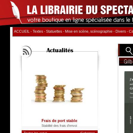
ACCUEIL
-
Textes
-
Statuettes
-
Mise en scène, scénographie
-
Divers
-
Ca
Actualités
Gil
Titre
Auteur
Distrib
Nb. d'
Catégo
Frais de port stable
Stabilité des frais d'envoi