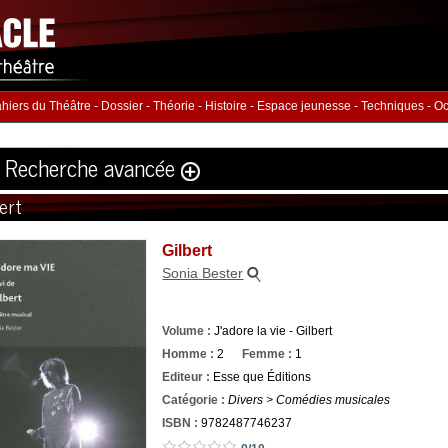
hiers du Théâtre
-
Dossier
-
Théorie
-
Histoire
-
Espace jeunesse
-
Techniques
-
Oc
Recherche avancée
bert
Volume
Éditeur
Gilbert
ution
:
Sonia Bester
hommes :
Nb. Femmes
Nb. 
à
à
Volume :
J'adore la vie - Gilbert
rie
ISBN :
Homme :
2
Femme :
1
Editeur :
Esse que Éditions
Catégorie :
Divers > Comédies musicales
ISBN :
9782487746237