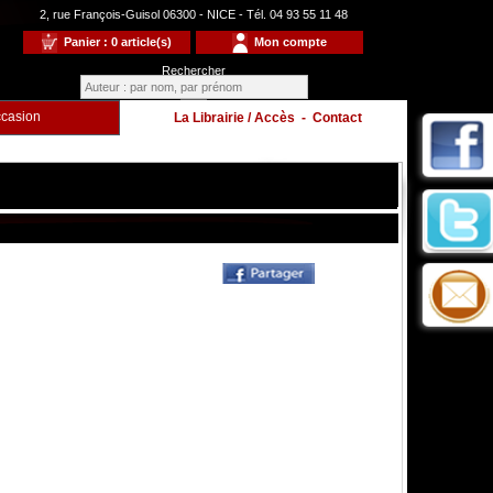
2, rue François-Guisol 06300 - NICE - Tél. 04 93 55 11 48
Panier : 0 article(s)
Mon compte
Rechercher
casion
La Librairie / Accès
-
Contact
Enfants
à