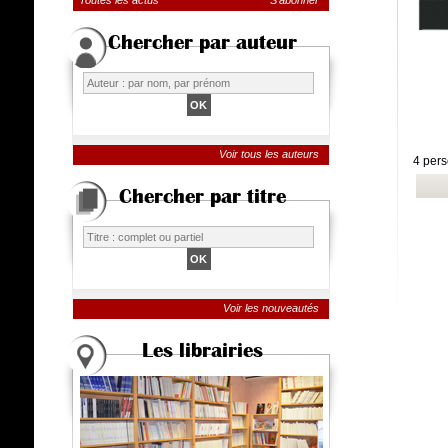
Toutes les actus
S'abonner
Chercher par auteur
Voir tous les auteurs
4 per
Chercher par titre
Voir les nouveautés
Les librairies