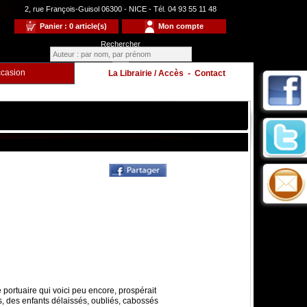
2, rue François-Guisol 06300 - NICE - Tél. 04 93 55 11 48
Panier : 0 article(s)
Mon compte
Rechercher
casion
La Librairie / Accès
-
Contact
Enfants
à
portuaire qui voici peu encore, prospérait
, des enfants délaissés, oubliés, cabossés