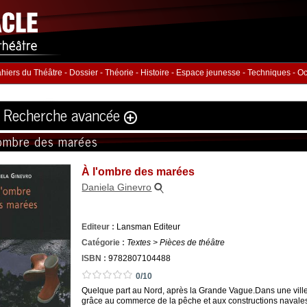
hiers du Théâtre
-
Dossier
-
Théorie
-
Histoire
-
Espace jeunesse
-
Techniques
-
Oc
Recherche avancée
'ombre des marées
Volume
Éditeur
À l'ombre des marées
ution
:
Daniela Ginevro
hommes :
Nb. Femmes
Nb. 
à
à
Editeur :
Lansman Editeur
rie
ISBN :
Catégorie :
Textes > Pièces de théâtre
ISBN :
9782807104488
0/10
Quelque part au Nord, après la Grande Vague.Dans une ville 
grâce au commerce de la pêche et aux constructions navales