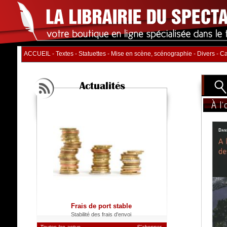
ACCUEIL
-
Textes
-
Statuettes
-
Mise en scène, scénographie
-
Divers
-
Ca
Actualités
À l
Titre
Auteur
Distrib
Nb. d'
Catégo
Frais de port stable
Stabilité des frais d'envoi