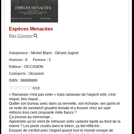
Catégorie
ISBN :
Espèces Menacées
Ray Cooney
Adaptateur :
Michel Blanc - Gérard Jugnot
Homme :
6
Femme :
2
Editeur :
OCCASION
Catégorie :
Occasion
ISBN :
88888888
0/10
« Ramasser n'est pas voler » mais ramasser de l'argent volé, c'est
risqué, très risqué...
Quitter son bureau avec dans sa serviette, son écharpe, ses gants et
un reste de sandwich gruyère-tomate et y trouver chez soi sept
millions trois cent cinquante mille francs ?
Ça pousse au mensonge...
Apprendre qu'on vient de retrouver votre cadavre ligoté au fond de la
marne ? Les pieds coulés dans le béton, ça fait réfléchir...
Essayer de s'enfuit avec l'argent quand tout le monde essaye de