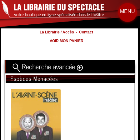
MENU
La Librairie / Accès
-
Contact
VOIR MON PANIER
Recherche avancée
Espèces Menacées
Titre
Volume
Auteur
Éditeur
Distribution
:
Nb. d'hommes :
à
Nb. Femmes
à
Nb. Enfants
à