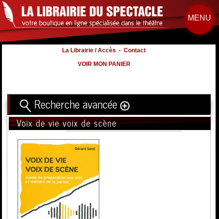
MENU
La Librairie / Accès
-
Contact
VOIR MON PANIER
Recherche avancée
Voix de vie voix de scène
Titre
Volume
Auteur
Éditeur
Distribution
:
Nb. d'hommes :
à
Nb. Femmes
à
Nb. Enfants
à