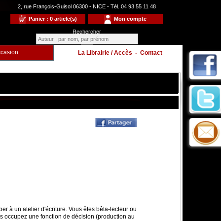
2, rue François-Guisol 06300 - NICE - Tél. 04 93 55 11 48
Panier : 0 article(s)
Mon compte
Rechercher
casion
La Librairie / Accès
-
Contact
Enfants
à
per à un atelier d'écriture. Vous êtes bêta-lecteur ou
ous occupez une fonction de décision (production au