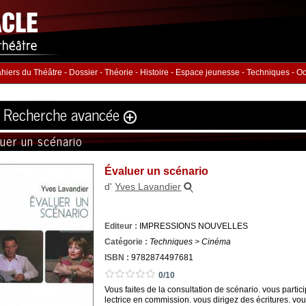
hiers du Théâtre
-
Dossier
-
Théorie
-
Histoire
-
Espace jeunesse
-
Techniques
-
Oc
Recherche avancée
luer un scénario
Volume
Éditeur
Évaluer un scénario
ution
:
d'
Yves Lavandier
hommes :
Nb. Femmes
Nb. 
à
à
Editeur :
IMPRESSIONS NOUVELLES
rie
ISBN :
Catégorie :
Techniques > Cinéma
ISBN :
9782874497681
0/10
Vous faites de la consultation de scénario. vous partici
lectrice en commission. vous dirigez des écritures. v