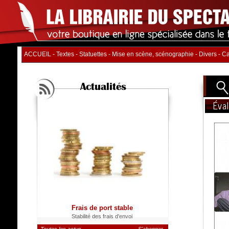
ACCUEIL
-
Textes
-
Statuettes
-
Mise en scène, scénographie
-
Divers
-
Ca
Actualités
Éva
Titre
Auteur
Distrib
Nb. d'
Catégo
Frais de port stable
Stabilité des frais d'envoi