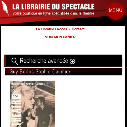
MENU
La Librairie / Accès
-
Contact
VOIR MON PANIER
Recherche avancée
Guy Bedos Sophie Daumier
Titre
Volume
Auteur
Éditeur
Distribution
:
Nb. d'hommes :
à
Nb. Femmes
à
Nb. Enfants
à