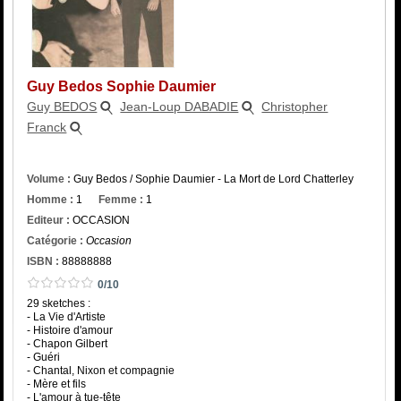
Catégorie
ISBN :
Guy Bedos Sophie Daumier
Guy BEDOS
Jean-Loup DABADIE
Christopher
Franck
Volume :
Guy Bedos / Sophie Daumier - La Mort de Lord Chatterley
Homme :
1
Femme :
1
Editeur :
OCCASION
Catégorie :
Occasion
ISBN :
88888888
0/10
29 sketches :
- La Vie d'Artiste
- Histoire d'amour
- Chapon Gilbert
- Guéri
- Chantal, Nixon et compagnie
- Mère et fils
- L'amour à tue-tête