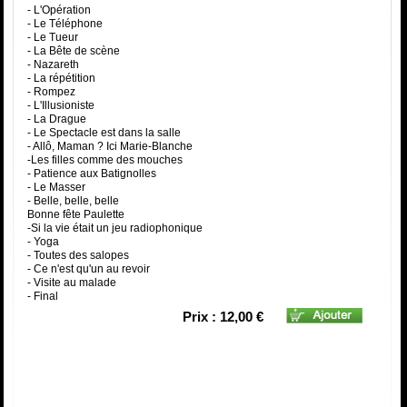
- L'Opération
- Le Téléphone
- Le Tueur
- La Bête de scène
- Nazareth
- La répétition
- Rompez
- L'Illusioniste
- La Drague
- Le Spectacle est dans la salle
- Allô, Maman ? Ici Marie-Blanche
-Les filles comme des mouches
- Patience aux Batignolles
- Le Masser
- Belle, belle, belle
Bonne fête Paulette
-Si la vie était un jeu radiophonique
- Yoga
- Toutes des salopes
- Ce n'est qu'un au revoir
- Visite au malade
- Final
Prix : 12,00 €