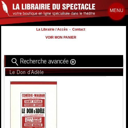
MENU
La Librairie / Accès
-
Contact
VOIR MON PANIER
Recherche avancée
Le Don d'Adèle
Titre
Volume
Auteur
Éditeur
Distribution
:
Nb. d'hommes :
à
Nb. Femmes
à
Nb. Enfants
à