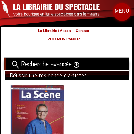
MENU
La Librairie / Accès
-
Contact
VOIR MON PANIER
Recherche avancée
Réussir une résidence d'artistes
Titre
Volume
Auteur
Éditeur
Distribution
:
Nb. d'hommes :
à
Nb. Femmes
à
Nb. Enfants
à