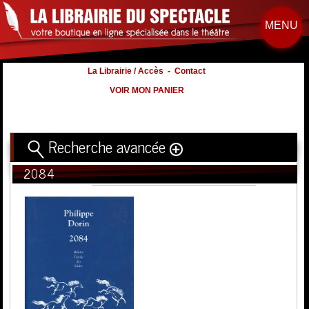
MENU
La Librairie / Accès
-
Contact
VOIR MON PANIER
Recherche avancée
2084
Titre
Volume
Auteur
Éditeur
Distribution
:
Nb. d'hommes :
à
Nb. Femmes
à
Nb. Enfants
à