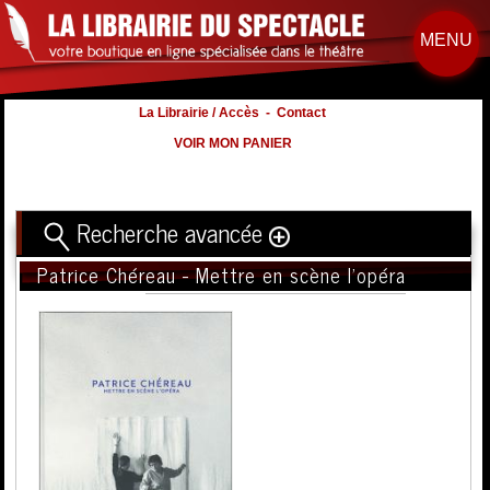
MENU
La Librairie / Accès
-
Contact
VOIR MON PANIER
Recherche avancée
Patrice Chéreau - Mettre en scène l'opéra
Titre
Volume
Auteur
Éditeur
Distribution
:
Nb. d'hommes :
à
Nb. Femmes
à
Nb. Enfants
à