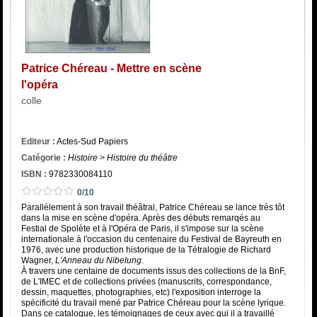
Catégorie
ISBN :
Patrice Chéreau - Mettre en scène
l'opéra
colle
Editeur :
Actes-Sud Papiers
Catégorie :
Histoire > Histoire du théâtre
ISBN :
9782330084110
0/10
Parallèlement à son travail théâtral, Patrice Chéreau se lance très tôt
dans la mise en scène d'opéra. Après des débuts remarqés au
Festial de Spolète et à l'Opéra de Paris, il s'impose sur la scène
internationale à l'occasion du centenaire du Festival de Bayreuth en
1976, avec une production historique de la Tétralogie de Richard
Wagner,
L'Anneau du Nibelung
.
À travers une centaine de documents issus des collections de la BnF,
de L'IMEC et de collections privées (manuscrits, correspondance,
dessin, maquettes, photographies, etc) l'exposition interroge la
spécificité du travail mené par Patrice Chéreau pour la scène lyrique.
Dans ce catalogue, les témoignages de ceux avec qui il a travaillé