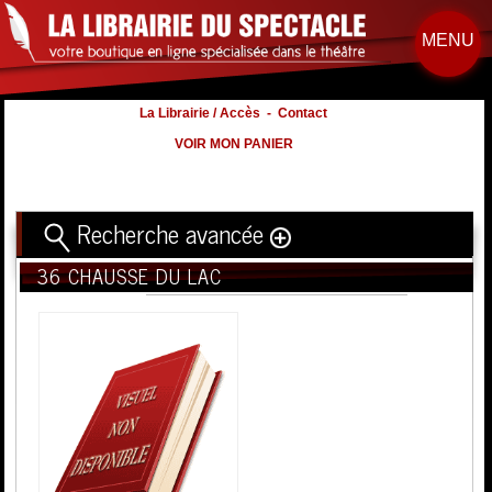
MENU
La Librairie / Accès
-
Contact
VOIR MON PANIER
Recherche avancée
36 CHAUSSE DU LAC
Titre
Volume
Auteur
Éditeur
Distribution
:
Nb. d'hommes :
à
Nb. Femmes
à
Nb. Enfants
à