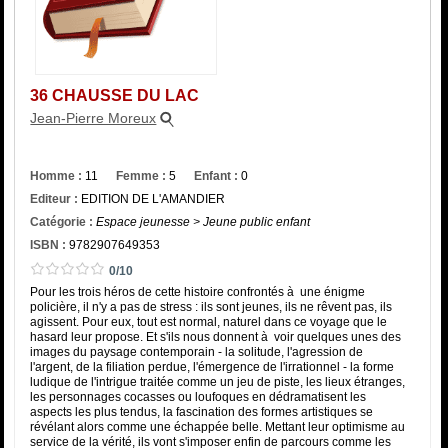
Catégorie
ISBN :
36 CHAUSSE DU LAC
Jean-Pierre Moreux
Homme :
11
Femme :
5
Enfant :
0
Editeur :
EDITION DE L'AMANDIER
Catégorie :
Espace jeunesse > Jeune public enfant
ISBN :
9782907649353
0/10
Pour les trois héros de cette histoire confrontés à une énigme
policière, il n'y a pas de stress : ils sont jeunes, ils ne rêvent pas, ils
agissent. Pour eux, tout est normal, naturel dans ce voyage que le
hasard leur propose. Et s'ils nous donnent à voir quelques unes des
images du paysage contemporain - la solitude, l'agression de
l'argent, de la filiation perdue, l'émergence de l'irrationnel - la forme
ludique de l'intrigue traitée comme un jeu de piste, les lieux étranges,
les personnages cocasses ou loufoques en dédramatisent les
aspects les plus tendus, la fascination des formes artistiques se
révélant alors comme une échappée belle. Mettant leur optimisme au
service de la vérité, ils vont s'imposer enfin de parcours comme les