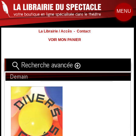
MENU
La Librairie / Accès
-
Contact
VOIR MON PANIER
Recherche avancée
Demain
Titre
Volume
Auteur
Éditeur
Distribution
:
Nb. d'hommes :
à
Nb. Femmes
à
Nb. Enfants
à