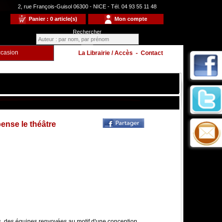
2, rue François-Guisol 06300 - NICE - Tél. 04 93 55 11 48
Panier : 0 article(s)
Mon compte
Rechercher
casion
La Librairie / Accès
-
Contact
nse le théâtre
Enfants
à
s, des équipes renvoyées au motif d'une conception