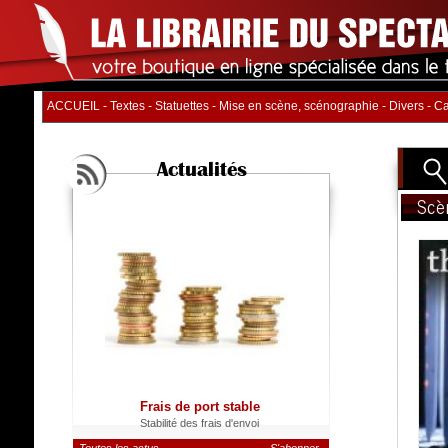
ACCUEIL
-
Textes
-
Statuettes
-
Mise en scène, scénographie
-
Divers
-
Ca
Actualités
Scè
Titre
Auteur
Distrib
Nb. d'
Catégo
Frais de port stable
Stabilité des frais d'envoi