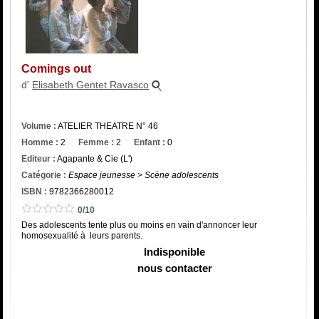
Catégorie
ISBN :
Comings out
d'
Elisabeth Gentet Ravasco
Volume :
ATELIER THEATRE N° 46
Homme :
2
Femme :
2
Enfant :
0
Editeur :
Agapante & Cie (L')
Catégorie :
Espace jeunesse > Scène adolescents
ISBN :
9782366280012
0/10
Des adolescents tente plus ou moins en vain d'annoncer leur
homosexualité à leurs parents.
Indisponible
nous contacter