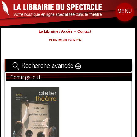
MENU
La Librairie / Accès
-
Contact
VOIR MON PANIER
Recherche avancée
Comings out
Titre
Volume
Auteur
Éditeur
Distribution
:
Nb. d'hommes :
à
Nb. Femmes
à
Nb. Enfants
à