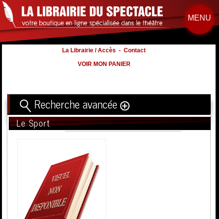
MENU
La Librairie / Accès
-
Contact
VOIR MON PANIER
Recherche avancée
Le Sport
Titre
Volume
Auteur
Éditeur
Distribution
:
Nb. d'hommes :
à
Nb. Femmes
à
Nb. Enfants
à