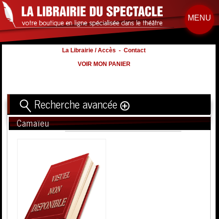
MENU
La Librairie / Accès
-
Contact
VOIR MON PANIER
Recherche avancée
Camaïeu
Titre
Volume
Auteur
Éditeur
Distribution
:
Nb. d'hommes :
à
Nb. Femmes
à
Nb. Enfants
à