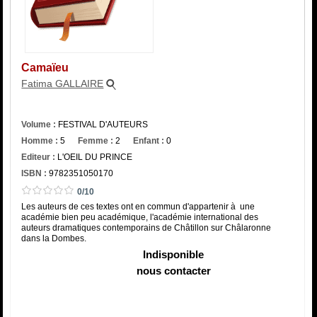
Catégorie
ISBN :
Camaïeu
Fatima GALLAIRE
Volume :
FESTIVAL D'AUTEURS
Homme :
5
Femme :
2
Enfant :
0
Editeur :
L'OEIL DU PRINCE
ISBN :
9782351050170
0/10
Les auteurs de ces textes ont en commun d'appartenir à une
académie bien peu académique, l'académie international des
auteurs dramatiques contemporains de Châtillon sur Châlaronne
dans la Dombes.
Indisponible
nous contacter