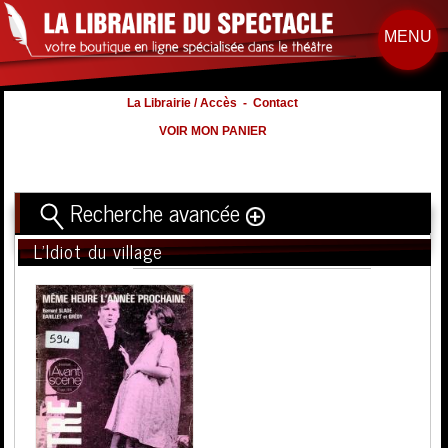
MENU
La Librairie / Accès
-
Contact
VOIR MON PANIER
Recherche avancée
L'Idiot du village
Titre
Volume
Auteur
Éditeur
Distribution
:
Nb. d'hommes :
à
Nb. Femmes
à
Nb. Enfants
à