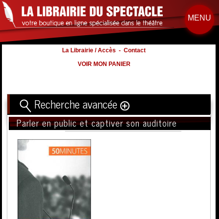
MENU
La Librairie / Accès
-
Contact
VOIR MON PANIER
Recherche avancée
Parler en public et captiver son auditoire
Titre
Volume
Auteur
Éditeur
Distribution
:
Nb. d'hommes :
à
Nb. Femmes
à
Nb. Enfants
à