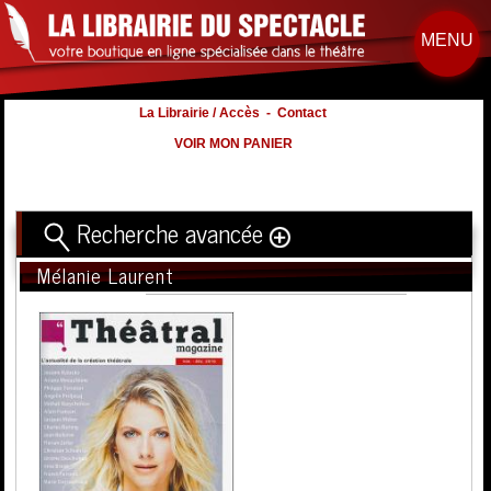
MENU
La Librairie / Accès
-
Contact
VOIR MON PANIER
Recherche avancée
Mélanie Laurent
Titre
Volume
Auteur
Éditeur
Distribution
:
Nb. d'hommes :
à
Nb. Femmes
à
Nb. Enfants
à